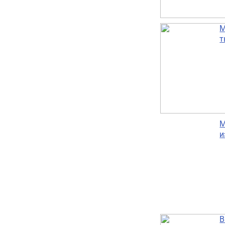
М
т
М
и
В