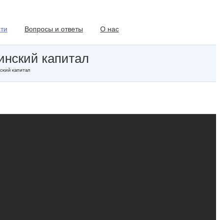
ти
Вопросы и ответы
О нас
инский капитал
ский капитал
Как обналичить
материнский капитал?