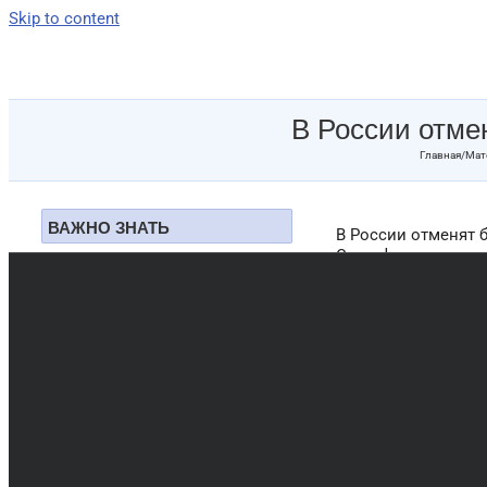
Skip to content
В России отме
Главная
/
Мат
ВАЖНО ЗНАТЬ
В России отменят 
Сертификаты на вы
Муж и материнский
в электронном виде
капитал
сообщил замглавы 
из электронного р
Доплата к маткапиталу в
получить в орган
размере 150 000
Кроме прочего, эт
быстрее — в течени
Автомобиль на
маткапитал
Переход на цифров
Можно ли снять
дистанционно, нез
наличными?
При этом эксперты