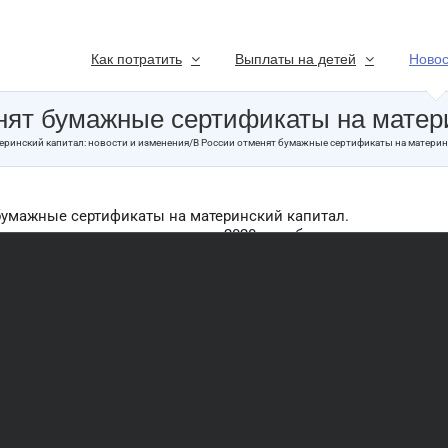
Как потратить
Выплаты на детей
Новос
нят бумажные сертификаты на матер
еринский капитал: новости и изменения
/
В России отменят бумажные сертификаты на материн
бумажные сертификаты на материнский капитал.
дачу материнского капитала с 2020 года будут выдавать
, а матерей будут заносить в цифровой реестр. Об этом
Минтруда Алексей Скляр. По словам министра, выписку
еестра, взамен бумажного документа, родители смогут
ах соцзащиты или МФЦ
о позволит оформлять право на маткапитал вдвое
е недели.
ой оборот документов также позволит получать выписку
ависимо от места нахождения.
 призывают на первое время оставить оба варианта