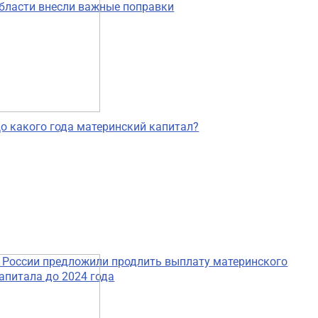
бласти внесли важные поправки
о какого года материнский капитал?
 России предложили продлить выплату материнского
апитала до 2024 года