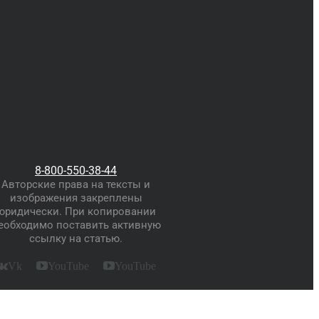
Материнский капитал
через госуслуги
8-800-550-38-44
Авторские права на тексты и
изображения закреплены
юридически. При копировании
еобходимо поставить активную
ссылку на статью.
Vk
YouTube
YouTube