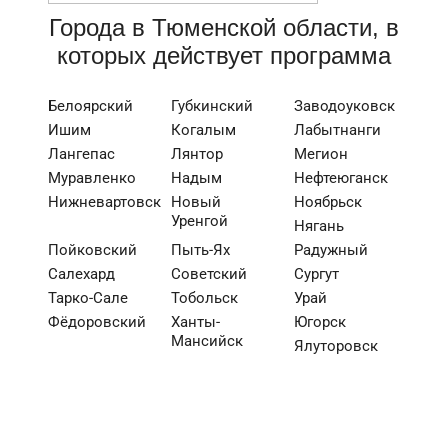
Города в Тюменской области, в
которых действует программа
Белоярский
Губкинский
Заводоуковск
Ишим
Когалым
Лабытнанги
Лангепас
Лянтор
Мегион
Муравленко
Надым
Нефтеюганск
Нижневартовск
Новый
Ноябрьск
Уренгой
Нягань
Пойковский
Пыть-Ях
Радужный
Салехард
Советский
Сургут
Тарко-Сале
Тобольск
Урай
Фёдоровский
Ханты-
Югорск
Мансийск
Ялуторовск