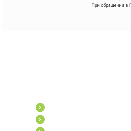
При обращении в П
На что
Обменять меньшую квартиру на 
Купить комнату (в квартире или 