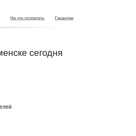
На что потратить
Гарантии
менске сегодня
телей