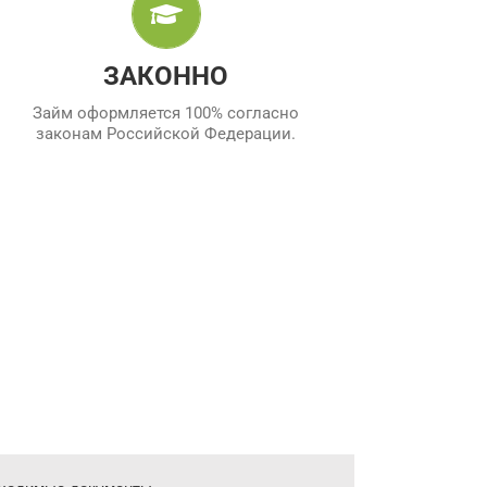
Компания имеет все необходимые
документы о государственной
регистрации и работает полностью
ЗАКОННО
официально.
Займ оформляется 100% согласно
законам Российской Федерации.