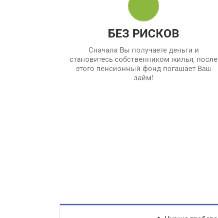
1. Мы готовим договор-купли продажи и
проверяем юридическую чистоту сделки.
2.
Займ погашает Пенсионный Фонд
,
БЕЗ РИСКОВ
жилье остается в Вашей собственности.
Сначала Вы получаете деньги и
становитесь собственником жилья, после
этого пенсионный фонд погашает Ваш
займ!