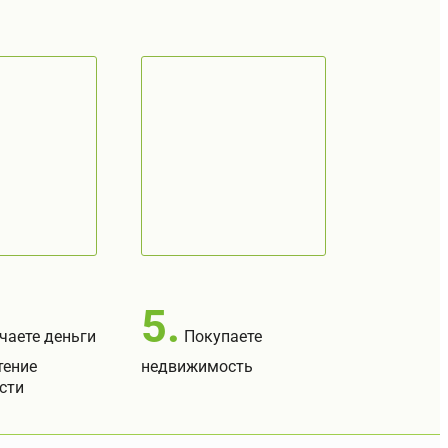
5.
чаете деньги
Покупаете
тение
недвижимость
сти