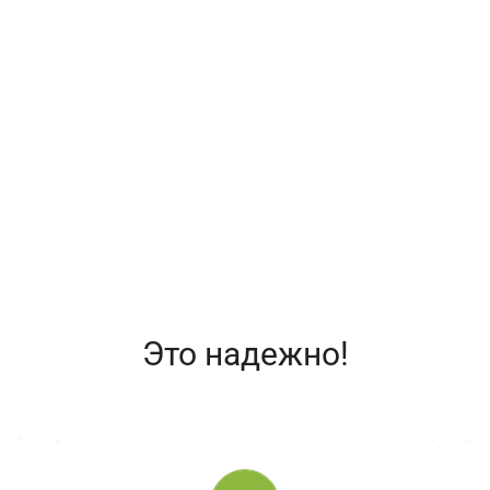
щемся многоквартирном жилом доме, на любом этапе
е
;
 местности, так и в городе на средства материнског
риобрести более дорогую недвижимость.
Это надежно!
ЮРИДИЧЕСКАЯ ПОДДЕРЖКА