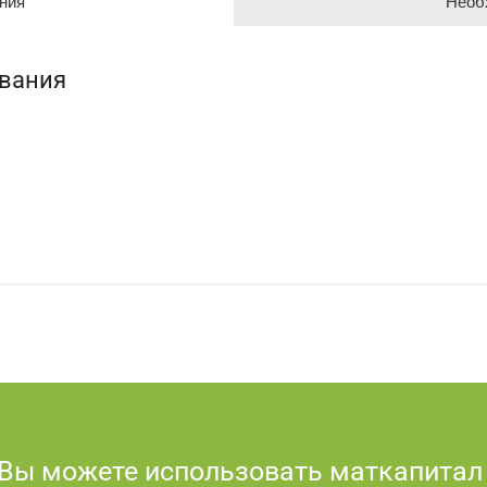
ния
Необ
ования
 Вы можете использовать маткапитал 