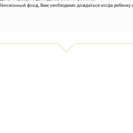
енсионный фонд, Вам необходимо дождаться когда ребенку и
 можно потратить материнский 
большую с помощью материнского капитала;
в общежитии);