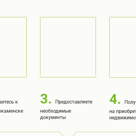
3.
4.
етесь к
Предоставляете
Полу
окаменске
необходимые
на приобре
документы
недвижимо