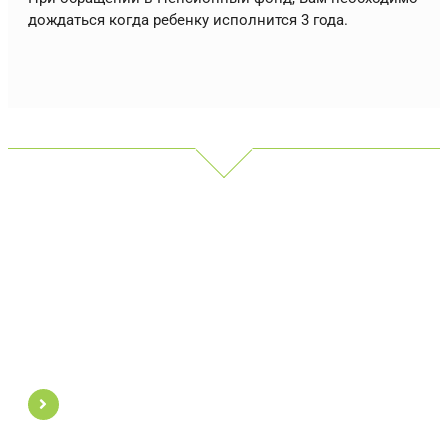
дождаться когда ребенку исполнится 3 года.
На что можно потратить
материнский капитал
Обменять меньшую квартиру на
большую с помощью материнского