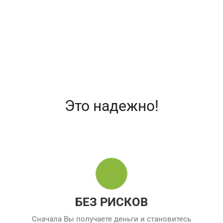
приобрести более дорогую
недвижимость.
Это надежно!
ВНАЧАЛЕ ВЫ ПОЛУЧАЕТЕ ДЕНЬГИ
1. Мы готовим договор-купли продажи и
проверяем юридическую чистоту сделки.
2.
Займ погашает Пенсионный Фонд
, жилье
БЕЗ РИСКОВ
остается в Вашей собственности.
Сначала Вы получаете деньги и становитесь