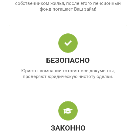
собственником жилья, после этого пенсионный
фонд погашает Ваш займ!
ЮРИДИЧЕСКАЯ ПОДДЕРЖКА
Юристы компании готовят все документы,
проверяют юридическую чистоту сделки.
БЕЗОПАСНО
Юристы компании готовят все документы,
проверяют юридическую чистоту сделки.
ВСЕ СОГЛАСНО ЗАКОНУ
Компания имеет все необходимые документы о
государственной регистрации и работает
полностью официально.
ЗАКОННО