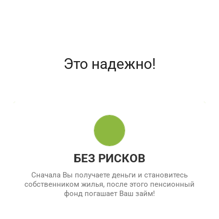
Это надежно!
ВНАЧАЛЕ ВЫ ПОЛУЧАЕТЕ ДЕНЬГИ
1. Мы готовим договор-купли продажи и
проверяем юридическую чистоту сделки.
2.
Займ погашает Пенсионный Фонд
, жилье
БЕЗ РИСКОВ
остается в Вашей собственности.
Сначала Вы получаете деньги и становитесь
собственником жилья, после этого пенсионный
фонд погашает Ваш займ!