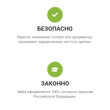
ЮРИДИЧЕСКАЯ ПОДДЕРЖКА
Юристы компании готовят все документы,
проверяют юридическую чистоту сделки.
БЕЗОПАСНО
Юристы компании готовят все документы,
проверяют юридическую чистоту сделки.
ВСЕ СОГЛАСНО ЗАКОНУ
Компания имеет все необходимые документы о
государственной регистрации и работает
полностью официально.
ЗАКОННО
Займ оформляется 100% согласно законам
Российской Федерации.