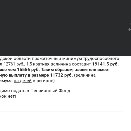
Расчеты
доход семьи за 12 месяцев составил 560000 руб.
мьи 3 человека (папа, мама, 1 ребенок).
 члена семьи в месяц составил 560000 :12 : 3 = 15556 руб.
н
 - сумма выплаты в 2021 году
одской области прожиточный минимум трудоспособного
 12761 руб., 1,5 кратная величина составит
19141.5 руб.
ьше чем 15556 руб. Таким образом, заявитель имеет
ную выплату в размере 11732 руб.
(величина
нимума
на детей
в регионе).
димо подать в Пенсионный Фонд
ок нет)