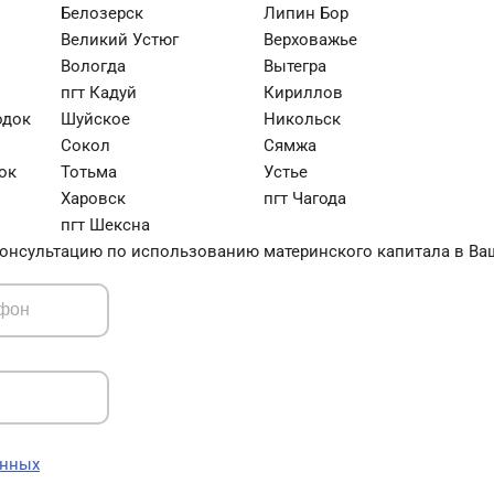
Белозерск
Липин Бор
Великий Устюг
Верховажье
Вологда
Вытегра
пгт Кадуй
Кириллов
одок
Шуйское
Никольск
Сокол
Сямжа
ок
Тотьма
Устье
Харовск
пгт Чагода
пгт Шексна
онсультацию по использованию материнского капитала в Ва
анных