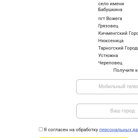
село имени
Бабушкина
пгт Вожега
Грязовец
Кичменгский Гор
Нюксеница
Тарногский Город
Устюжна
Череповец
Получите к
Я согласен на обработку
персональных д