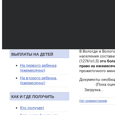
Покупка доли(квартиры
или дома)
Купить дом
Итого общий 
Количество се
Купить комнату
Доход на 1-го
Покупка дачи и сада
Как использовать на
Итог
жилье
В Вологде и Волог
ВЫПЛАТЫ НА ДЕТЕЙ
населения составил
(12761x1,5)
это бол
На первого ребенка
право на ежемесяч
(ежемесячно)
прожиточного ми
На второго ребенка
Документы необхо
(ежемесячно)
(Пока оцен
Загрузка...
КАК И ГДЕ ПОЛУЧИТЬ
Нет комментариев
Кто получает