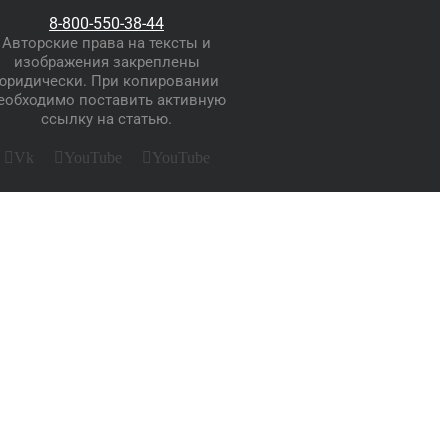
8-800-550-38-44
Авторские права на тексты и
изображения закреплены
юридически. При копировании
еобходимо поставить активную
ссылку на статью.
Vk
YouTube
YouTube