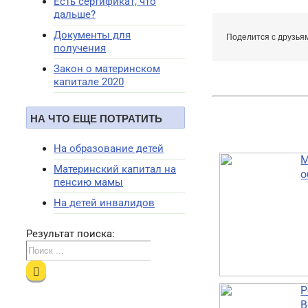
Есть сертификат, что
дальше?
Документы для
Поделится с друзья
получения
Закон о материнском
капитале 2020
НА ЧТО ЕЩЕ ПОТРАТИТЬ
На образование детей
М
Материнский капитал на
о
пенсию мамы
На детей инвалидов
Результат поиска:
Р
В