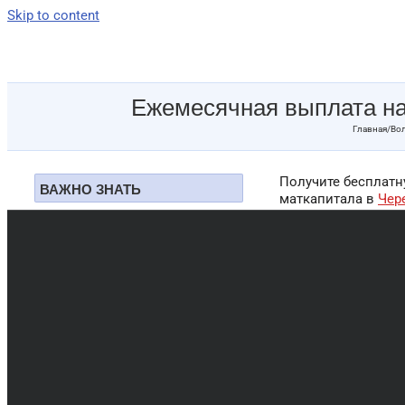
Skip to content
Ежемесячная выплата на 
Главная
/
Вол
Получите бесплат
ВАЖНО ЗНАТЬ
маткапитала в
Чер
Муж и материнский
капитал
Кому и ка
Доплата к маткапиталу в
наз
размере 150 000
Автомобиль на
Ежемесячная выпла
маткапитал
Вологде и Вологодс
лет. Размер ежеме
Можно ли снять
соответствует про
наличными?
года (Постановлени