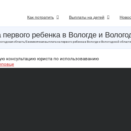
Как потратить
Выплаты на детей
Новос
первого ребенка в Вологде и Вологод
огодская область
/
Ежемесячная выплата на первого ребенка в Вологде и Вологодской области
ную консультацию юриста по использоваванию
еповце
к начисляется ежемесячная выплата
начается на первого ребёнка
та назначается на первого ребёнка, родившегося в
кой области с 1 января 2018 г., и до достижения им 1,5
сячной выплаты в 2021 году составляет
11732 руб.
, что
житочному минимуму для детей во втором квартале 2020
е № 929 от 10.08.2020).