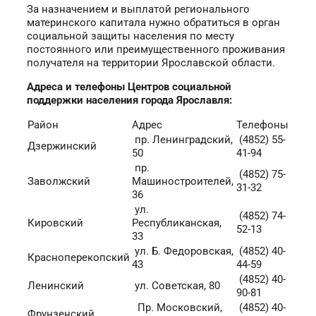
За назначением и выплатой регионального
материнского капитала нужно обратиться в орган
социальной защиты населения по месту
постоянного или преимущественного проживания
получателя на территории Ярославской области.
Адреса и телефоны Центров социальной
поддержки населения города Ярославля:
Район
Адрес
Телефоны
пр. Ленинградский,
(4852) 55-
Дзержинский
50
41-94
пр.
(4852) 75-
Заволжский
Машиностроителей,
31-32
36
ул.
(4852) 74-
Кировский
Республиканская,
52-13
33
ул. Б. Федоровская,
(4852) 40-
Красноперекопский
43
44-59
(4852) 40-
Ленинский
ул. Советская, 80
90-81
Пр. Московский,
(4852) 40-
Фрунзенский