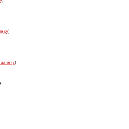
у
)
явку
)
 заявку
)
)