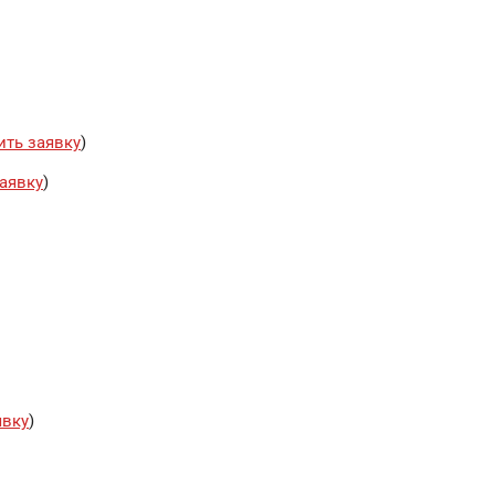
ить заявку
)
аявку
)
явку
)