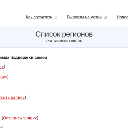
Как потратить
Выплаты на детей
Новос
Список регионов
Главная
/
Список регионов
аммах поддержки семей
ку
)
явку
)
вить заявку
)
я
(
Оставить заявку
)