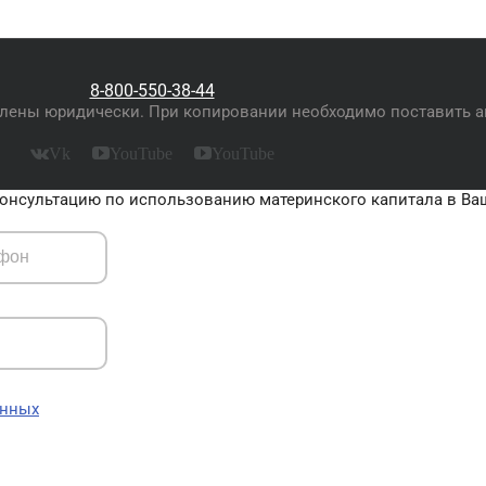
8-800-550-38-44
плены юридически. При копировании необходимо поставить а
Vk
YouTube
YouTube
онсультацию по использованию материнского капитала в Ва
анных