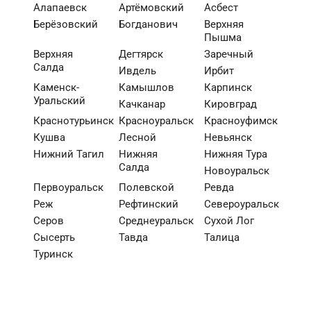
Алапаевск
Артёмовский
Асбест
Берёзовский
Богданович
Верхняя
Пышма
Верхняя
Дегтярск
Заречный
Салда
Ивдель
Ирбит
Каменск-
Камышлов
Карпинск
Уральский
Качканар
Кировград
Краснотурьинск
Красноуральск
Красноуфимск
Кушва
Лесной
Невьянск
Нижний Тагил
Нижняя
Нижняя Тура
Салда
Новоуральск
Первоуральск
Полевской
Ревда
Реж
Рефтинский
Североуральск
Серов
Среднеуральск
Сухой Лог
Сысерть
Тавда
Талица
Туринск