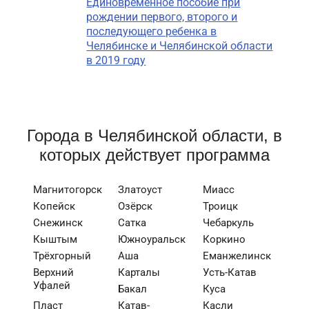
Единовременное пособие при
рождении первого, второго и
последующего ребенка в
Челябинске и Челябинской области
в 2019 году
Города в Челябинской области, в
которых действует программа
Магнитогорск
Златоуст
Миасс
Копейск
Озёрск
Троицк
Снежинск
Сатка
Чебаркуль
Кыштым
Южноуральск
Коркино
Трёхгорный
Аша
Еманжелинск
Верхний
Карталы
Усть-Катав
Уфалей
Бакал
Куса
Пласт
Катав-
Касли